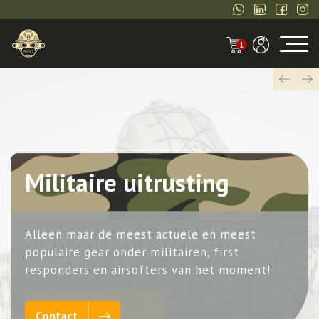
1
Next
Previou
Militaire uitrusting
Alleen maar de meest actuele en meest
populaire gear onder militairen, first
responders en airsofters van het moment!
Contact