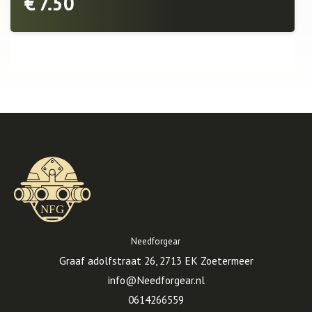
€
7.50
Needforgear
Graaf adolfstraat 26, 2713 EK Zoetermeer
info@Needforgear.nl
0614266559