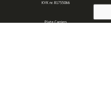
KVK nr. 81755066
Plate Carriers
Tactical Belts
Helmen
Handschoenen
Rugzakken
Contact
Refund and Returns Policy
Sale
Algemene voorwaarden
Nieuwsbrief