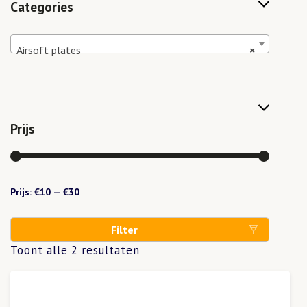
Categories
Airsoft plates
×
Prijs
Prijs:
€10
—
€30
Filter
Toont alle 2 resultaten
Min.
Max.
prijs
prijs