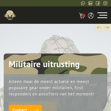
1
Next
Previou
Militaire uitrusting
Alleen maar de meest actuele en meest
populaire gear onder militairen, first
responders en airsofters van het moment!
Contact