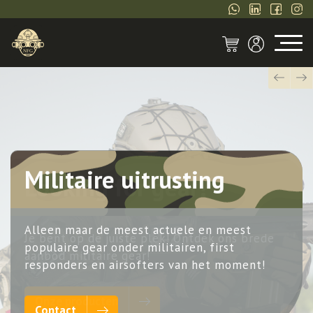
Next
Previou
Militaire uitrusting
Alleen maar de meest actuele en meest
populaire gear onder militairen, first
responders en airsofters van het moment!
Contact