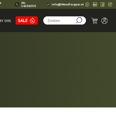
e
06-
info@Needforgear.nl
14266559
Zoeken:
er ons
SALE