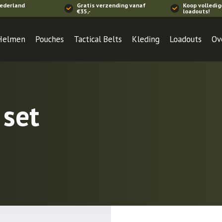
Nederland
Gratis verzending vanaf
Koop volledig
€35,-
loadouts!
Helmen
Pouches
Tactical Belts
Kleding
Loadouts
Ov
 set