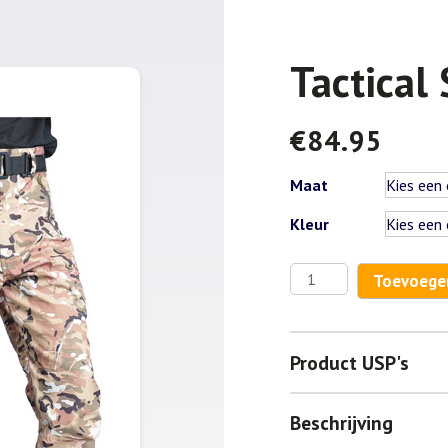
Tactical 
€
84.95
Maat
Kleur
Tactical
Toevoege
Soft
Shell
set
Product USP's
aantal
Beschrijving