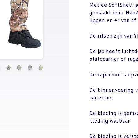
Met de SoftShell ja
gemaakt door HanWi
liggen en er van af
De ritsen zijn van
De jas heeft lucht
platecarrier of rug
De capuchon is opv
De binnenvoering va
isolerend.
De kleding is gema
kleding wasbaar.
De kleding is verst