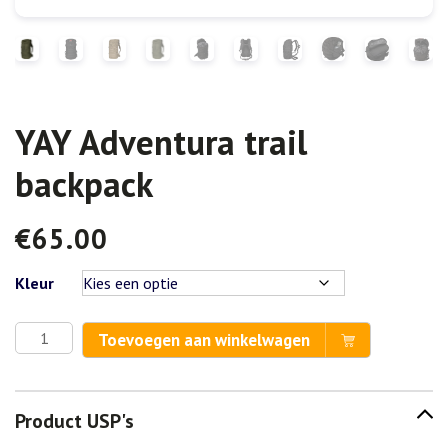
YAY Adventura trail
backpack
€
65.00
Kleur
YAY
Toevoegen aan winkelwagen
Adventura
trail
backpack
Product USP's
aantal