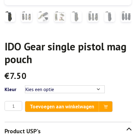
IDO Gear single pistol mag
pouch
€
7.50
Kleur
IDO
Toevoegen aan winkelwagen
Gear
single
pistol
Product USP's
mag