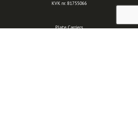
KVK nr. 81755066
Plate Carriers
Tactical Belts
Helmen
Handschoenen
Rugzakken
Contact
Refund and Returns Policy
Sale
Algemene voorwaarden
Nieuwsbrief