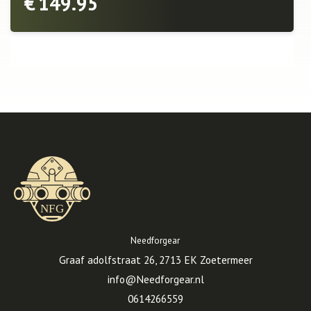
€
149.95
Needforgear
Graaf adolfstraat 26, 2713 EK Zoetermeer
info@Needforgear.nl
0614266559