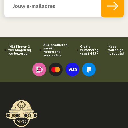
Alle producten
(NL) Binnen 2
Gratis
Koop
vanuit
werkdagen bij
verzending
volledige
Nederland
jou bezorgd!
vanaf €35,-
loadouts!
verzonden