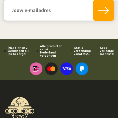
Alle producten
(NL) Binnen 2
Gratis
Koop
vanuit
werkdagen bij
verzending
volledige
Nederland
jou bezorgd!
vanaf €35,-
loadouts!
verzonden