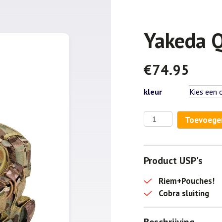
Yakeda 
€
74.95
kleur
Yakeda
Toevoege
QR
Cobra
Riem+pouches
Product USP's
aantal
Riem+Pouches!
Cobra sluiting
Beschrijving