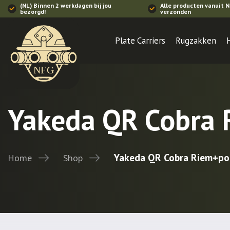
(NL) Binnen 2 werkdagen bij jou
Alle producten vanuit 
bezorgd!
verzonden
Plate Carriers
Rugzakken
Yakeda QR Cobra
Yakeda QR Cobra Riem+po
Home
Shop