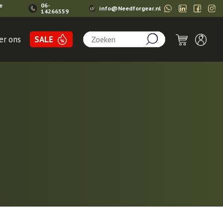
e
06-
info@Needforgear.nl
14266559
Zoeken:
er ons
SALE