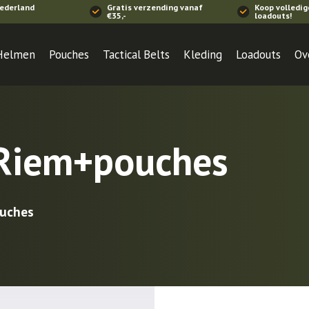
Nederland
Gratis verzending vanaf
Koop volledig
€35,-
loadouts!
Helmen
Pouches
Tactical Belts
Kleding
Loadouts
Ov
 Riem+pouches
uches