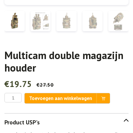
Multicam double magazijn
houder
€
19.75
€
27.50
Oorspronkelijke
Huidige
Multicam
prijs
prijs
Toevoegen aan winkelwagen
double
was:
is:
magazijn
€27.50.
€19.75.
houder
Product USP's
aantal